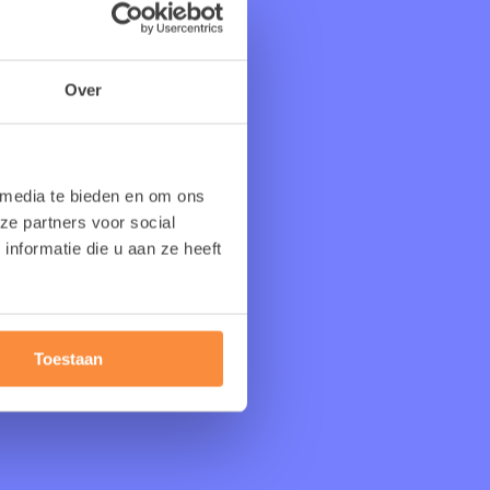
vestigingen kan je
vastleggen.
Over
 media te bieden en om ons
ze partners voor social
nformatie die u aan ze heeft
n onze
ers
Toestaan
l je graag iemand
s bereiken via
e telefoon de QR
en.