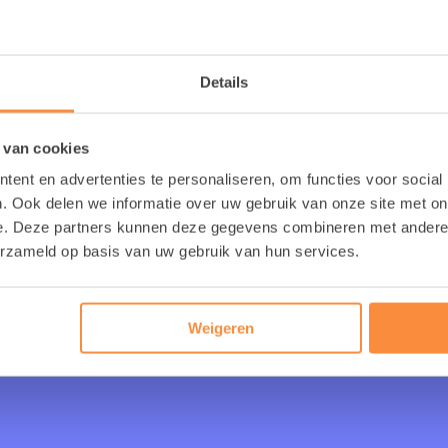
f je eerste afspraak inplannen? Voor een aantal van onze 
 kijken wanneer er plaats is en gelijk je eerste afspraak 
Details
Plan je kennismaking hier in
 van cookies
ent en advertenties te personaliseren, om functies voor social
. Ook delen we informatie over uw gebruik van onze site met on
e. Deze partners kunnen deze gegevens combineren met andere i
erzameld op basis van uw gebruik van hun services.
Chat met 1 va
medewerk
Weigeren
Zit je nog met een vraag en wi
hierover spreken? Je kan on
Whatsapp
. Je kan ook met j
code links scann